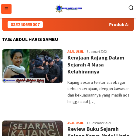
Loncat
ke
konten
085240655007
Produk Asli B
TAG:
ABDUL HARIS SAMBU
Author
ASAL USUL
5 Januari 2022
Kerajaan Kajang Dalam
Sejarah 4 Masa
Kelahirannya
Kajang secara teritorial sebagai
sebuah kerajaan, dengan kawasan
dan kekuasaannya yang masih ada
hingga saat […]
Author
ASAL USUL
12 Desember 2021
Review Buku Sejarah
Kajang Karya Abdul Haris