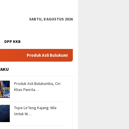
SABTU, 8 AGUSTUS 2026
DPP KKB
Produk Asli Bulukumba (Asal Panrita Lopi), Tope Le'leng
YAKU
Produk Asli Bulukumba, Ciri
Khas Panrita…
Tope Le’leng Kajang: Nila
Untuk Ni…