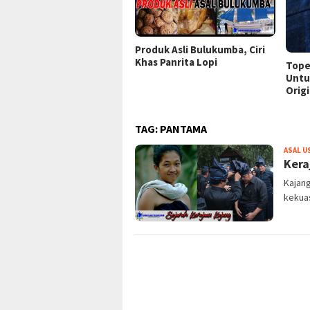
Produk Asli Bulukumba, Ciri
Khas Panrita Lopi
Tope
Untu
Orig
TAG:
PANTAMA
ASAL U
Kera
Kajang
kekua