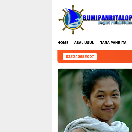
Loncat
ke
konten
HOME
ASAL USUL
TANA PANRITA
085240655007