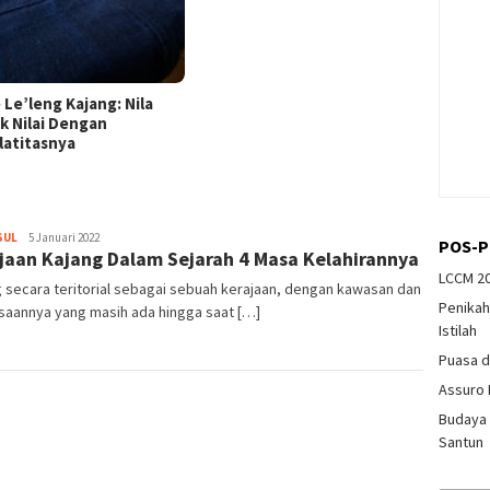
 Le’leng Kajang: Nila
k Nilai Dengan
ilatitasnya
Author
SUL
5 Januari 2022
POS-P
jaan Kajang Dalam Sejarah 4 Masa Kelahirannya
LCCM 20
 secara teritorial sebagai sebuah kerajaan, dengan kawasan dan
Penikah
saannya yang masih ada hingga saat […]
Istilah
Puasa d
Assuro 
Budaya 
Santun